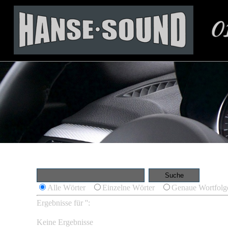
Alle Wörter
Einzelne Wörter
Genaue Wortfolg
Ergebnisse für '
':
Keine Ergebnisse